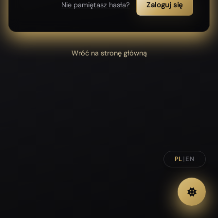
Nie pamiętasz hasła?
Zaloguj się
Wróć na stronę główną
PL
|
EN